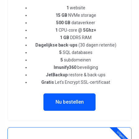
1
website
15 GB
NVMe storage
500 GB
dataverkeer
1
CPU-core @
5Ghz+
1 GB
DDR5 RAM
Dagelijkse back-ups
(30 dagen retentie)
5
SQL databases
5
subdomeinen
Imunify360
beveiliging
JetBackup
restore & back-ups
Gratis
Let’s Encrypt SSL-certificaat
Nu bestellen
Uitgelicht