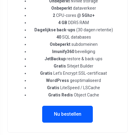
Onbeperkt
NVMe storage
Onbeperkt
dataverkeer
2
CPU-cores @
5Ghz+
4 GB
DDR5 RAM
Dagelijkse back-ups
(30 dagen retentie)
40
SQL databases
Onbeperkt
subdomeinen
Imunify360
beveiliging
JetBackup
restore & back-ups
Gratis
Sitejet Builder
Gratis
Let’s Encrypt SSL-certificaat
WordPress
geoptimaliseerd
Gratis
LiteSpeed / LSCache
Gratis Redis
Object Cache
Nu bestellen