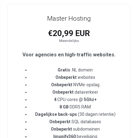
Master Hosting
€20,99 EUR
Maandelijks
Voor agencies en high-traffic websites.
Gratis
.NL domein
Onbeperkt
websites
Onbeperkt
NVMe-opslag
Onbeperkt
dataverkeer
4
CPU-cores @
5Ghz+
8 GB
DDR5 RAM
Dagelijkse back-ups
(30 dagen retentie)
Onbeperkt
SQL databases
Onbeperkt
subdomeinen
Imunify360
beveiliging