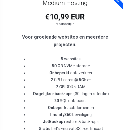
Medium Hosting
€10,99 EUR
Maandelijks
Voor groeiende websites en meerdere
projecten.
5
websites
50 GB
NVMe storage
Onbeperkt
dataverkeer
2
CPU-cores @
5Ghz+
2 GB
DDR5 RAM
Dagelijkse back-ups
(30 dagen retentie)
20
SQL databases
Onbeperkt
subdomeinen
Imunify360
beveiliging
JetBackup
restore & back-ups
Gratis
Let’s Encrypt SSL-certificaat